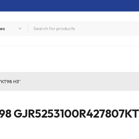
7KT98 H3”
98 GJR5253100R427807KT