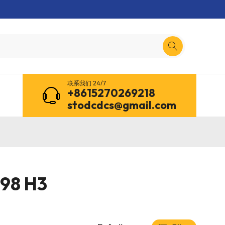
联系我们 24/7
+8615270269218
stodcdcs@gmail.com
98 H3