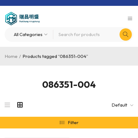
Home
/
Products tagged “086351-004”
086351-004
Default
Filter