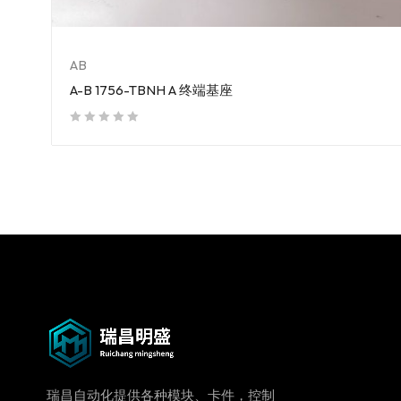
AB
A-B 1756-TBNH A 终端基座
out of 5
瑞昌自动化提供各种模块、卡件，控制