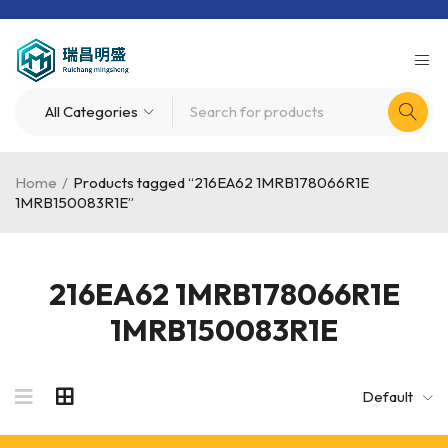
Home
/
Products tagged “216EA62 1MRB178066R1E
1MRB150083R1E”
216EA62 1MRB178066R1E
1MRB150083R1E
Default