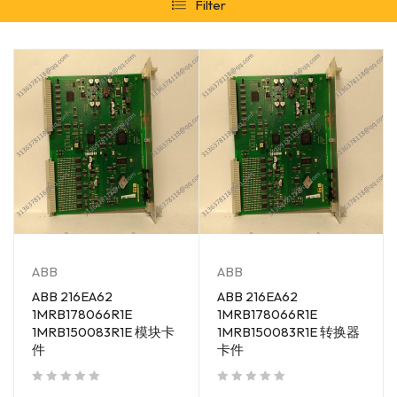
Filter
ABB
ABB
ABB 216EA62
ABB 216EA62
1MRB178066R1E
1MRB178066R1E
1MRB150083R1E 模块卡
1MRB150083R1E 转换器
件
卡件
out of 5
out of 5