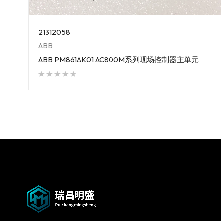
21312058
ABB
ABB PM861AK01 AC800M系列现场控制器主单元
out of 5