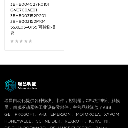
3BHB004027R0101
GVC700AE01
3BHB003152P201
3BHB003152P104
5SXE05-0155 可控硅模
块
out of 5
瑞昌自动化提供各种模块、卡件，控制器，CPU控制板、触摸
屏，伺服驱动器等工业设备零部件，主营品牌涵盖了ABB、
GE、PROSOFT、A-B、EMERSON 、MOTOROLA、XYVOM、
HONEYWELL 、SCHNEIDER、REXROTH、KUKA、NI、
DEIF、WOODWARD、RELIANCE ELECTRIC、Bailey 、