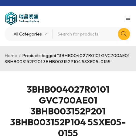
Home
/
Products tagged “3BHB004027R0101 GVC700AE01
3BHB003152P201 3BHB003152P104 5SXE05-0155”
3BHB004027R0101
GVC700AE01
3BHB003152P201
3BHB003152P104 5SXE05-
0155