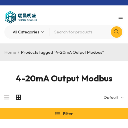
Home
/
Products tagged “4-20mA Output Modbus”
4-20mA Output Modbus
Default
Filter