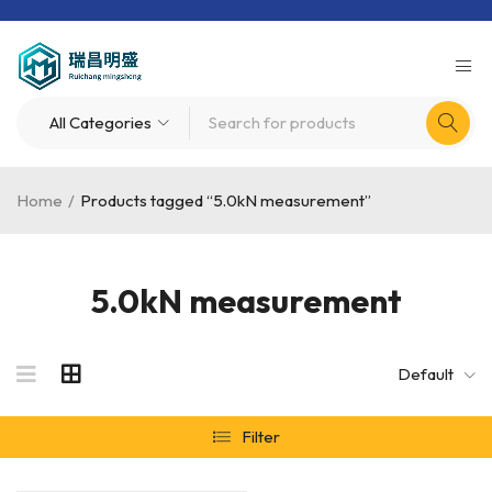
Home
/
Products tagged “5.0kN measurement”
5.0kN measurement
Default
Filter