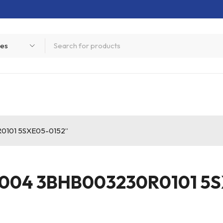
0101 5SXE05-0152”
004 3BHB003230R0101 5S