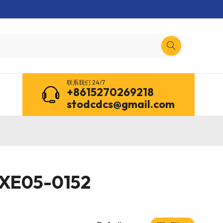
联系我们 24/7
+8615270269218
stodcdcs@gmail.com
XE05-0152