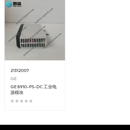
21312007
GE
GE 8910-PS-DC 工业电
源模块
out of 5