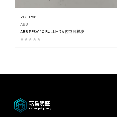
21310768
ABB
ABB PFSA140 RULLM 7A 控制器模块
out of 5