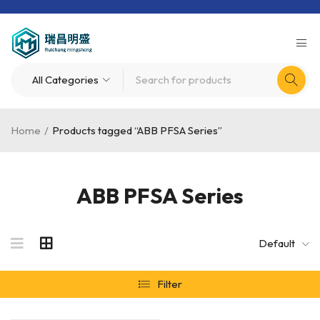
Home
/
Products tagged “ABB PFSA Series”
ABB PFSA Series
Default
Filter