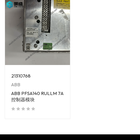
21310768
ABB
ABB PFSA140 RULLM 7A
控制器模块
out of 5