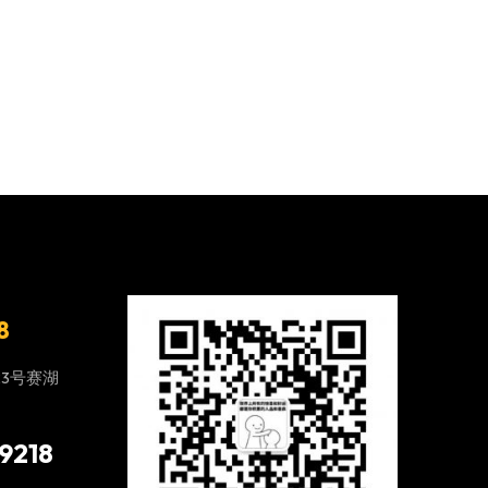
8
23号赛湖
9218