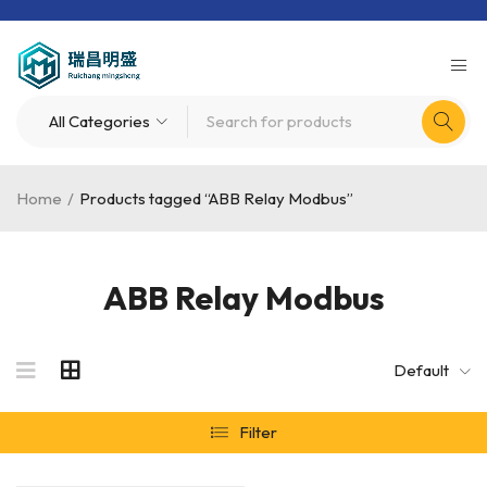
Home
/
Products tagged “ABB Relay Modbus”
ABB Relay Modbus
Default
Filter