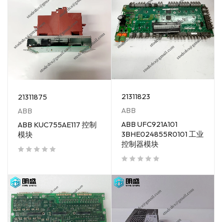
21311823
21311875
ABB
ABB
ABB UFC921A101
ABB KUC755AE117 控制
3BHE024855R0101 工业
模块
控制器模块
out of 5
out of 5