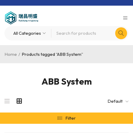
Home
/
Products tagged “ABB System”
ABB System
Default
Filter