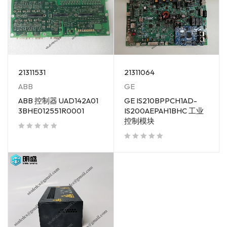
21311531
21311064
ABB
GE
ABB 控制器 UAD142A01
GE IS210BPPCH1AD-
3BHE012551R0001
IS200AEPAH1BHC 工业
控制模块
out of 5
out of 5