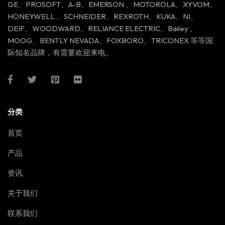
GE、PROSOFT、A-B、EMERSON 、MOTOROLA、XYVOM、
HONEYWELL 、SCHNEIDER、REXROTH、KUKA、NI、
DEIF、WOODWARD、RELIANCE ELECTRIC、Bailey 、
MOOG、BENTLY NEVADA、FOXBORO、TRICONEX 等等国
际知名品牌，有需要欢迎来电。
分类
首页
产品
资讯
关于我们
联系我们