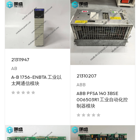
21311947
AB
21310207
A-B 1756-ENBTA 工业以
太网通信模块
ABB
ABB PFSA 140 3BSE
006503R1 工业自动化控
out of 5
制器模块
out of 5