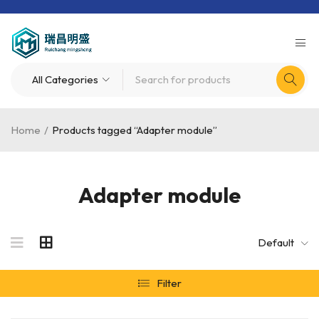
Home
/
Products tagged “Adapter module”
Adapter module
Default
Filter