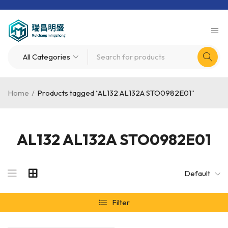
Home
/
Products tagged “AL132 AL132A STO0982E01”
AL132 AL132A STO0982E01
Default
Filter