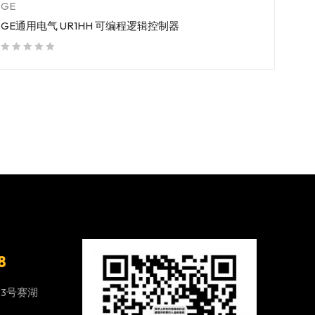
GE
GE通用电气 UR1HH 可编程逻辑控制器
out of 5
8
23号赛湖