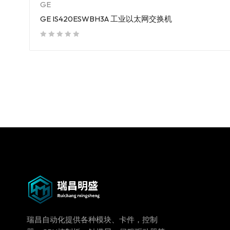
GE
GE IS420ESWBH3A 工业以太网交换机
out of 5
瑞昌自动化提供各种模块、卡件，控制