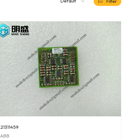
Default
Filter
21311459
ABB