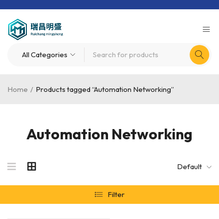
Home
/
Products tagged “Automation Networking”
Automation Networking
Default
Filter