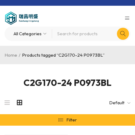
Home
/
Products tagged “C2G170-24 P0973BL”
C2G170-24 P0973BL
Default
Filter