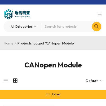
Home
/
Products tagged “CANopen Module”
CANopen Module
Default
Filter