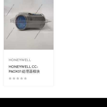
HONEYWELL
HONEYWELL CC-
PAOX01 处理器模块
out of 5