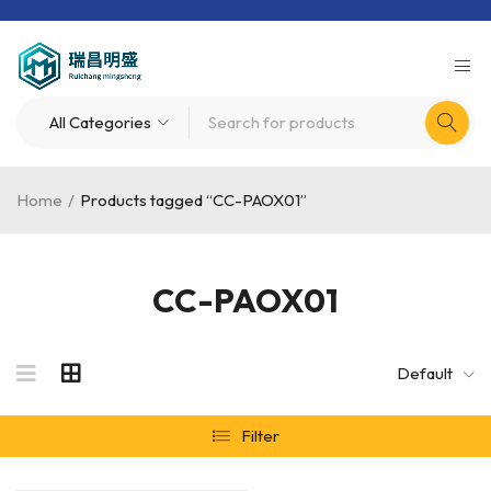
Home
/
Products tagged “CC-PAOX01”
CC-PAOX01
Default
Filter