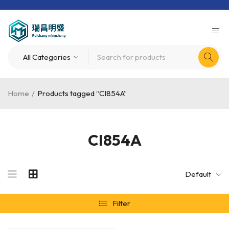
Home
/
Products tagged “CI854A”
CI854A
Default
Filter