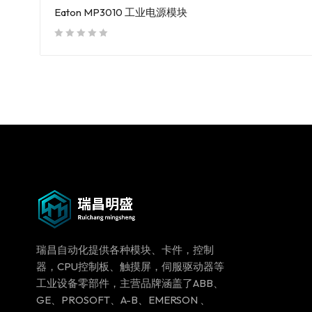
Eaton MP3010 工业电源模块
out of 5
瑞昌自动化提供各种模块、卡件，控制
器，CPU控制板、触摸屏，伺服驱动器等
工业设备零部件，主营品牌涵盖了ABB、
GE、PROSOFT、A-B、EMERSON 、