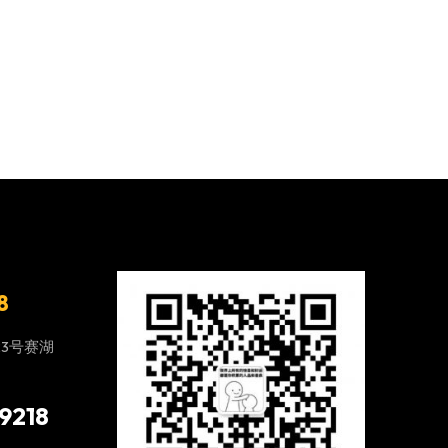
8
23号赛湖
9218