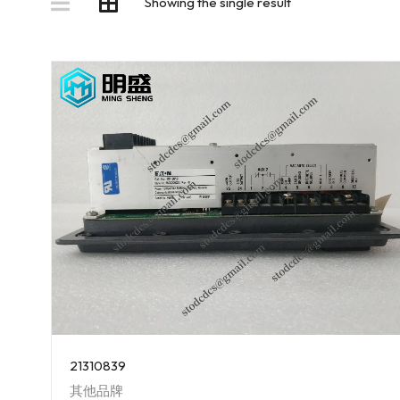
Showing the single result
21310839
其他品牌