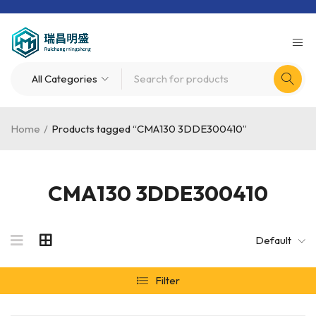
Home
/
Products tagged “CMA130 3DDE300410”
CMA130 3DDE300410
Default
Filter