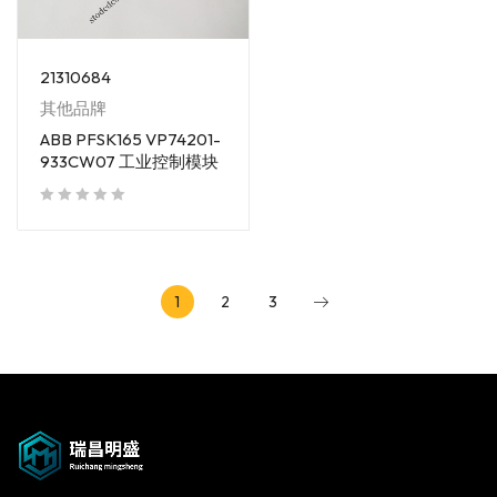
21310684
其他品牌
ABB PFSK165 VP74201-
933CW07 工业控制模块
out of 5
1
2
3