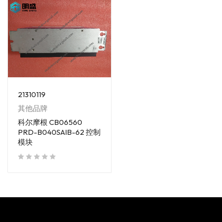
21310119
其他品牌
科尔摩根 CB06560
PRD-B040SAIB-62 控制
模块
out of 5