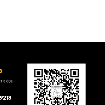
8
23号赛湖
9218