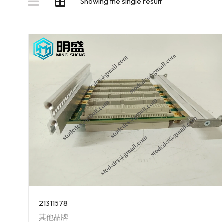
Showing the single result
21311578
其他品牌