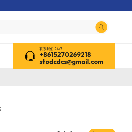
联系我们 24/7
+8615270269218
stodcdcs@gmail.com
s