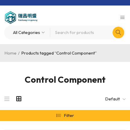
Home
/
Products tagged “Control Component”
Control Component
Default
Filter