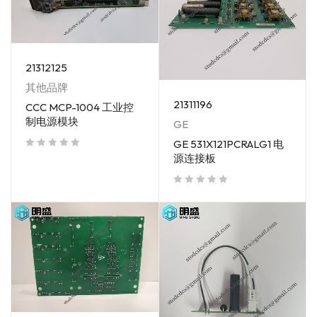
21312125
其他品牌
21311196
CCC MCP-1004 工业控
制电源模块
GE
GE 531X121PCRALG1 电
源连接板
out of 5
out of 5