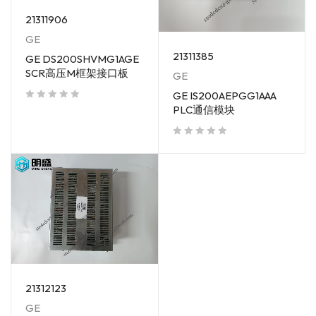
21311906
GE
21311385
GE DS200SHVMG1AGE
SCR高压M框架接口板
GE
GE IS200AEPGG1AAA
PLC通信模块
out of 5
out of 5
21312123
GE