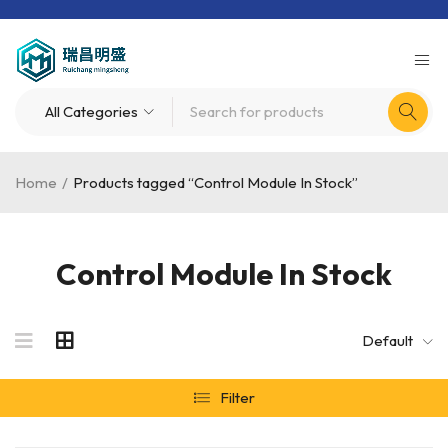
Home
/
Products tagged “Control Module In Stock”
Control Module In Stock
Default
Filter