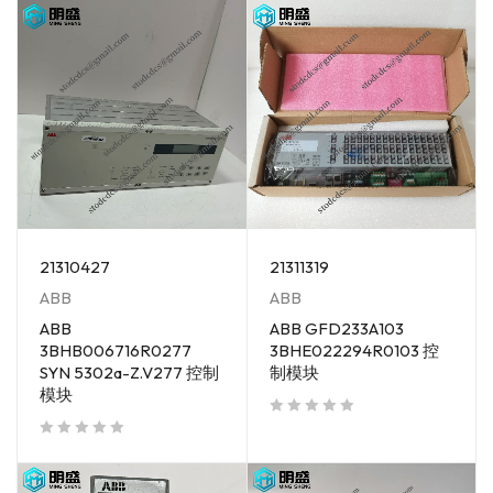
21310427
21311319
ABB
ABB
ABB
ABB GFD233A103
3BHB006716R0277
3BHE022294R0103 控
SYN 5302a-Z.V277 控制
制模块
模块
out of 5
out of 5