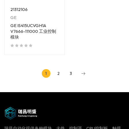
21312106
GE
GE IS415UCVGH1A
V7666-111000 工业控制
模块
out of 5
1
2
3
瑞昌自动化提供各种模块、卡件，控制器，CPU控制板、触摸