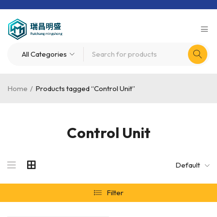
Home
/
Products tagged “Control Unit”
Control Unit
Default
Filter