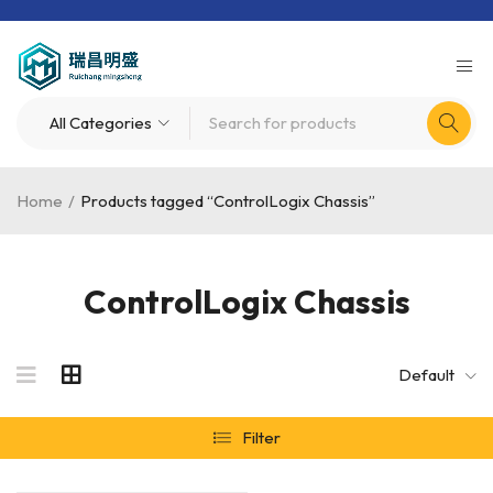
Home
/
Products tagged “ControlLogix Chassis”
ControlLogix Chassis
Default
Filter