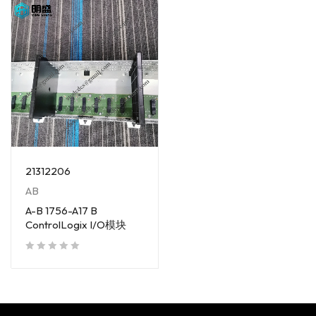
21312206
AB
A-B 1756-A17 B
ControlLogix I/O模块
out of 5