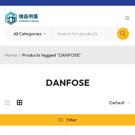
Home
/
Products tagged “DANFOSE”
DANFOSE
Default
Filter