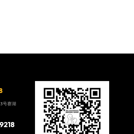
8
23号赛湖
9218