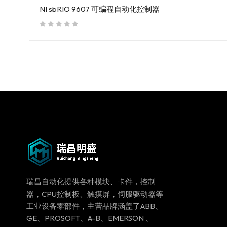
NI sbRIO 9607 可编程自动化控制器
out of 5
瑞昌自动化提供各种模块、卡件，控制
器，CPU控制板、触摸屏，伺服驱动器等
工业设备零部件，主营品牌涵盖了ABB、
GE、PROSOFT、A-B、EMERSON 、