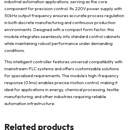
industrial automation applications, serving as the core
component for precision control. Its 220V power supply with
50kHz output frequency ensures accurate process regulation
in both discrete manufacturing and continuous production
environments. Designed with a compact form factor, this
module integrates seamlessly into standard control cabinets
while maintaining robust performance under demanding
conditions.
This intelligent controller features universal compatibility with
mainstream PLC systems and offers customizable solutions
for specialized requirements. The module’s high-frequency
response (0.1ms) enables precise motion control, making it
ideal for applications in energy, chemical processing, textile
manufacturing, and other industries requiring reliable
automation infrastructure.
Related products