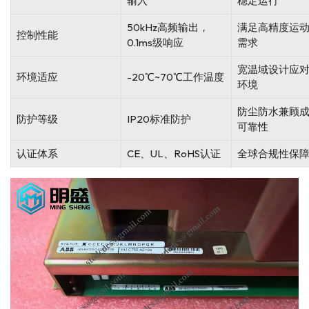
输入
稳定运行
50kHz高频输出，
满足高精度运
控制性能
0.1ms级响应
需求
宽温域设计应
环境适应
-20℃~70℃工作温度
环境
防尘防水兼顾
防护等级
IP20标准防护
可靠性
认证体系
CE、UL、RoHS认证
全球合规性保