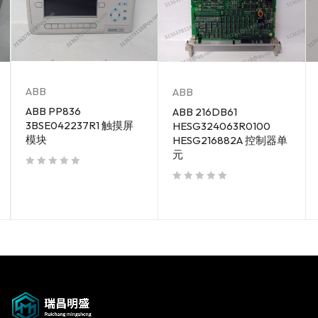
ABB
ABB
ABB PP836
ABB 216DB61
3BSE042237R1 触摸屏
HESG324063R0100
模块
HESG216882A 控制器单
元
out of 5
out of 5