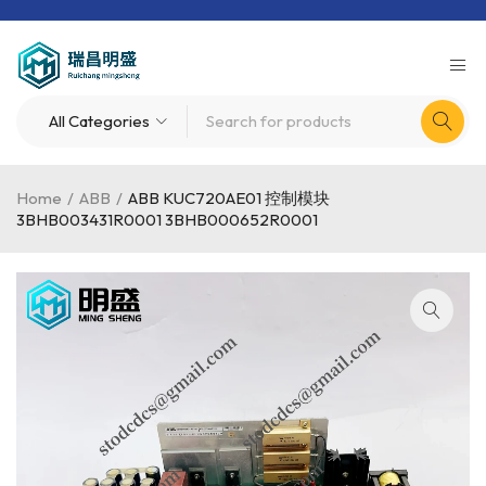
Home
/
ABB
/
ABB KUC720AE01 控制模块
3BHB003431R0001 3BHB000652R0001