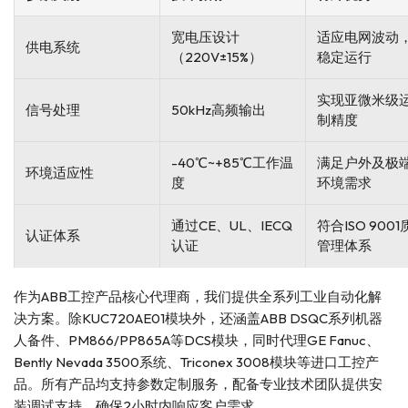
宽电压设计
适应电网波动
供电系统
（220V±15%）
稳定运行
实现亚微米级
信号处理
50kHz高频输出
制精度
-40℃~+85℃工作温
满足户外及极
环境适应性
度
环境需求
通过CE、UL、IECQ
符合ISO 900
认证体系
认证
管理体系
作为ABB工控产品核心代理商，我们提供全系列工业自动化解
决方案。除KUC720AE01模块外，还涵盖ABB DSQC系列机器
人备件、PM866/PP865A等DCS模块，同时代理GE Fanuc、
Bently Nevada 3500系统、Triconex 3008模块等进口工控产
品。所有产品均支持参数定制服务，配备专业技术团队提供安
装调试支持，确保2小时内响应客户需求。