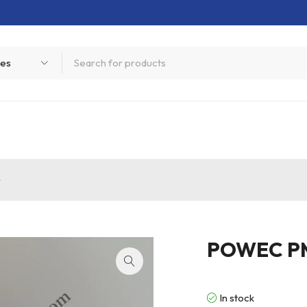
块
POWEC P
In stock