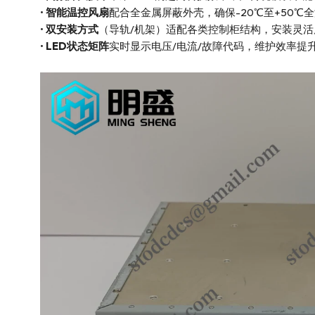
•
智能温控风扇
配合全金属屏蔽外壳，确保-20℃至+50℃
•
双安装方式
（导轨/机架）适配各类控制柜结构，安装灵活
•
LED状态矩阵
实时显示电压/电流/故障代码，维护效率提升