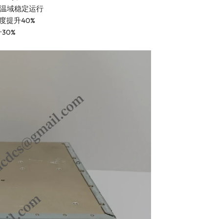
全温域稳定运行
度提升40%
30%