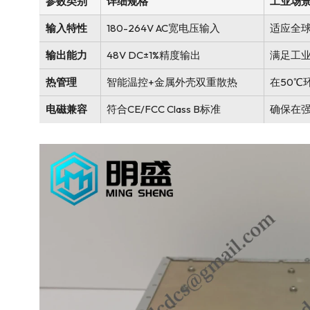
参数类别
详细规格
工业场
输入特性
180-264V AC宽电压输入
适应全
输出能力
48V DC±1%精度输出
满足工业
热管理
智能温控+金属外壳双重散热
在50℃
电磁兼容
符合CE/FCC Class B标准
确保在