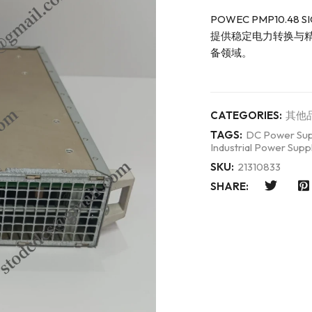
POWEC PMP10
提供稳定电力转换与
备领域。
CATEGORIES:
其他
TAGS:
DC Power Sup
Industrial Power Supp
SKU:
21310833
SHARE: