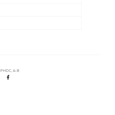
XPHDC
,
A-B