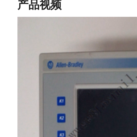
产品视频
视
频
播
放
器