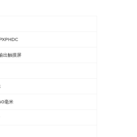
PXPHDC
输出触摸屏
米
60毫米
斤