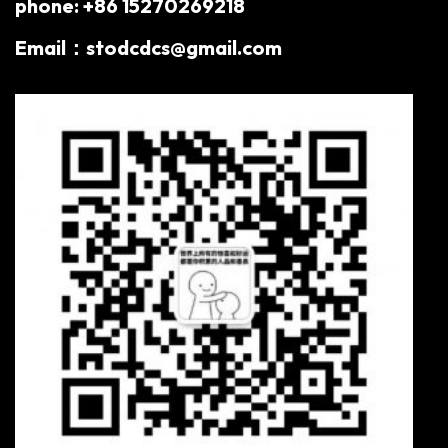
phone: +86 15270269218
Email：stodcdcs@gmail.com