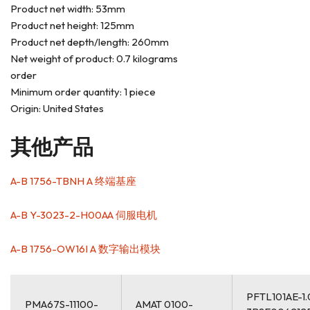
Product net width: 53mm
Product net height: 125mm
Product net depth/length: 260mm
Net weight of product: 0.7 kilograms
order
Minimum order quantity: 1 piece
Origin: United States
其他产品
A-B 1756-TBNH A 终端基座
A-B Y-3023-2-H00AA 伺服电机
A-B 1756-OW16I A 数字输出模块
PFTL101AE-1
PMA67S-11100-
AMAT 0100-