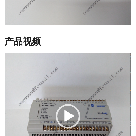
产品视频
视
频
播
放
器