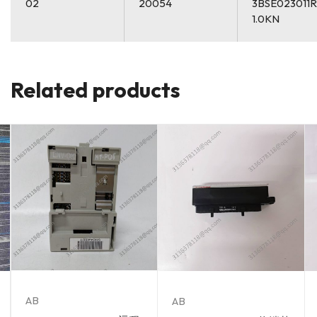
02
20054
3BSE023011R
1.0KN
Related products
AB
AB