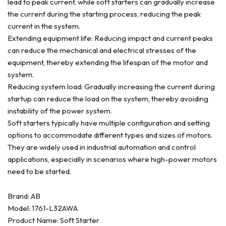
lead to peak current, while soft starters can gradually increase
the current during the starting process, reducing the peak
current in the system.
Extending equipment life: Reducing impact and current peaks
can reduce the mechanical and electrical stresses of the
equipment, thereby extending the lifespan of the motor and
system.
Reducing system load: Gradually increasing the current during
startup can reduce the load on the system, thereby avoiding
instability of the power system.
Soft starters typically have multiple configuration and setting
options to accommodate different types and sizes of motors.
They are widely used in industrial automation and control
applications, especially in scenarios where high-power motors
need to be started.
Brand: AB
Model: 1761-L32AWA
Product Name: Soft Starter