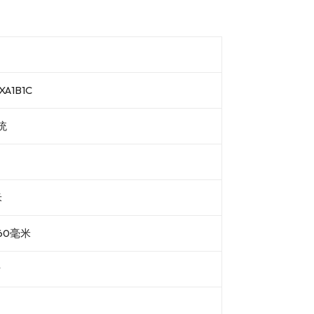
A1B1C
统
米
60毫米
斤