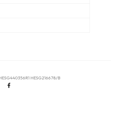
HESG440356R1 HESG216678/B