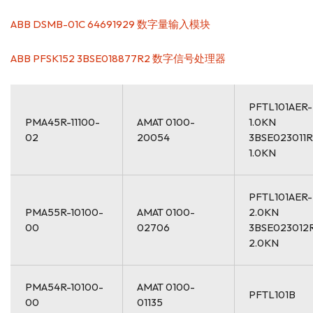
ABB DSMB-01C 64691929 数字量输入模块
ABB PFSK152 3BSE018877R2 数字信号处理器
PFTL101AER-
PMA45R-11100-
AMAT 0100-
1.0KN
02
20054
3BSE023011R
1.0KN
PFTL101AER-
PMA55R-10100-
AMAT 0100-
2.0KN
00
02706
3BSE023012
2.0KN
PMA54R-10100-
AMAT 0100-
PFTL101B
00
01135