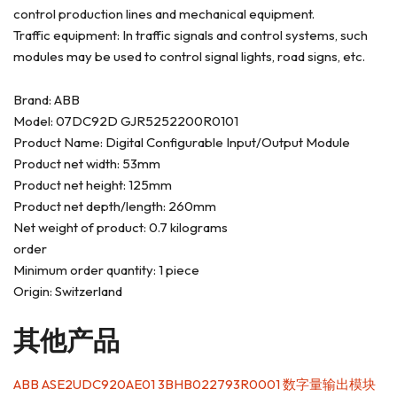
control production lines and mechanical equipment.
Traffic equipment: In traffic signals and control systems, such
modules may be used to control signal lights, road signs, etc.
Brand: ABB
Model: 07DC92D GJR5252200R0101
Product Name: Digital Configurable Input/Output Module
Product net width: 53mm
Product net height: 125mm
Product net depth/length: 260mm
Net weight of product: 0.7 kilograms
order
Minimum order quantity: 1 piece
Origin: Switzerland
其他产品
ABB ASE2UDC920AE01 3BHB022793R0001 数字量输出模块