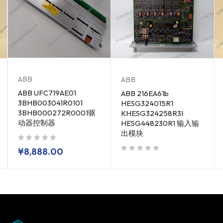
ABB
ABB
ABB UFC719AE01
ABB 216EA61b
3BHB003041R0101
HESG324015R1
3BHB000272R0001驱
KHESG324258R3I
动器控制器
HESG448230R1 输入输
出模块
out of 5
¥
8,888.00
out of 5