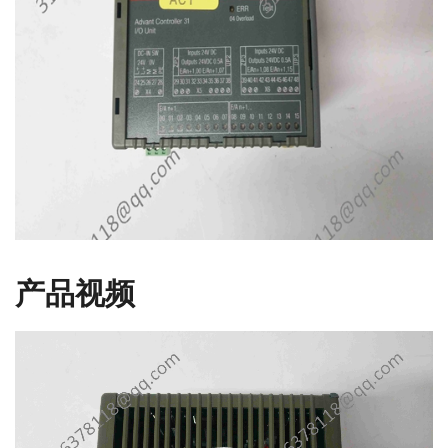
产品视频
视
频
播
放
器