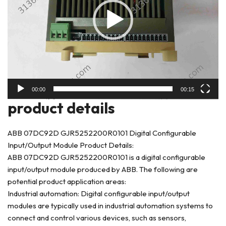
00:00
00:15
product deta
ils
ABB 07DC92D GJR5252200R0101 Digital Configurable
Input/Output Module Product Details:
ABB 07DC92D GJR5252200R0101 is a digital configurable
input/output module produced by ABB. The following are
potential product application areas:
Industrial automation: Digital configurable input/output
modules are typically used in industrial automation systems to
connect and control various devices, such as sensors,