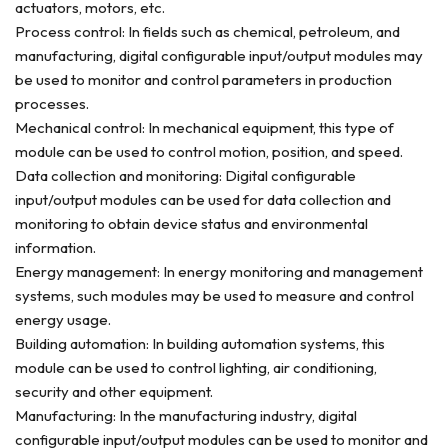
actuators, motors, etc.
Process control: In fields such as chemical, petroleum, and
manufacturing, digital configurable input/output modules may
be used to monitor and control parameters in production
processes.
Mechanical control: In mechanical equipment, this type of
module can be used to control motion, position, and speed.
Data collection and monitoring: Digital configurable
input/output modules can be used for data collection and
monitoring to obtain device status and environmental
information.
Energy management: In energy monitoring and management
systems, such modules may be used to measure and control
energy usage.
Building automation: In building automation systems, this
module can be used to control lighting, air conditioning,
security and other equipment.
Manufacturing: In the manufacturing industry, digital
configurable input/output modules can be used to monitor and