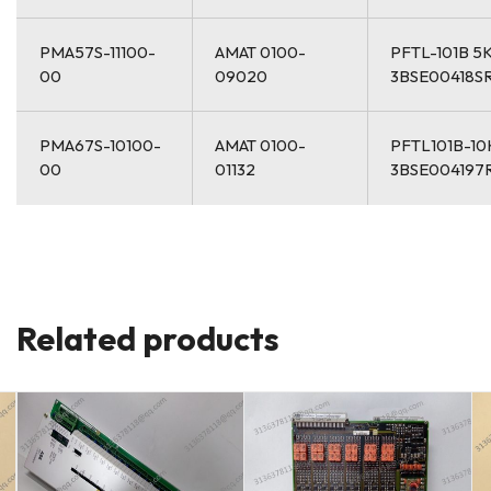
PMA57S-11100-
AMAT 0100-
PFTL-101B 5
00
09020
3BSE00418SR
PMA67S-10100-
AMAT 0100-
PFTL101B-1
00
01132
3BSE004197
Related products