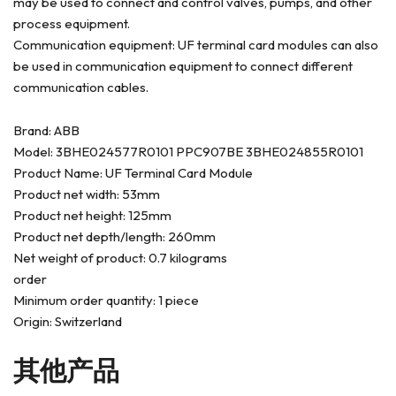
may be used to connect and control valves, pumps, and other
process equipment.
Communication equipment: UF terminal card modules can also
be used in communication equipment to connect different
communication cables.
Brand: ABB
Model: 3BHE024577R0101 PPC907BE 3BHE024855R0101
Product Name: UF Terminal Card Module
Product net width: 53mm
Product net height: 125mm
Product net depth/length: 260mm
Net weight of product: 0.7 kilograms
order
Minimum order quantity: 1 piece
Origin: Switzerland
其他产品