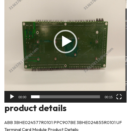
放
器
00:00
00:15
product deta
ils
ABB 3BHE024577R0101 PPC907BE 3BHE024855R0101 UF
Terminal Card Module Product Details: