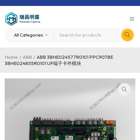
Home
/
ABB
/
ABB 3BHE024577R0101 PPC907BE
3BHE024855R0101 UF端子卡件模块