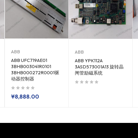
ABB
ABB
ABB UFC719AE01
ABB YPK112A
3BHB003041R0101
3ASD573001A13 旋转晶
3BHB000272R0001驱
闸管励磁系统
动器控制器
out of 5
out of 5
¥
8,888.00