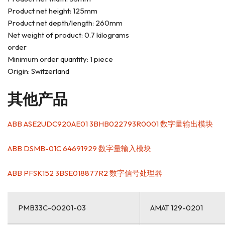
Product net height: 125mm
Product net depth/length: 260mm
Net weight of product: 0.7 kilograms
order
Minimum order quantity: 1 piece
Origin: Switzerland
其他产品
ABB ASE2UDC920AE01 3BHB022793R0001 数字量输出模块
ABB DSMB-01C 64691929 数字量输入模块
ABB PFSK152 3BSE018877R2 数字信号处理器
PMB33C-00201-03
AMAT 129-0201