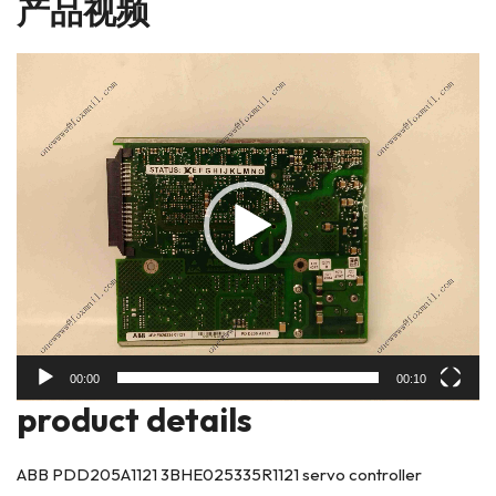
产品视频
视
频
播
放
器
00:00
00:10
product deta
ils
ABB PDD205A1121 3BHE025335R1121 servo controller