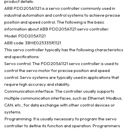
product details:
ABB PDD205A1121 is a servo controller commonly used in
industrial automation and control systems to achieve precise
position and speed control. The following is the basic
information about ABB PDD205A1121 servo controller:
Model: PDD205A1121
ABB code: 3BHE025335R1121
This servo controller typically has the following characteristics
and specifications:
Servo control: The PDD205A1121 servo controller is used to
control the servo motor for precise position and speed
control. Servo systems are typically used in applications that
require high accuracy and stability.
Communication interface: The controller usually supports
multiple communication interfaces, such as Ethernet, Modbus,
CAN, etc., for data exchange with other control devices or
systems.
Programming: It is usually necessary to program the servo
controller to define its function and operation. Programmers