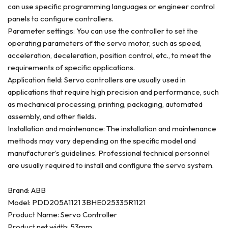
can use specific programming languages or engineer control
panels to configure controllers.
Parameter settings: You can use the controller to set the
operating parameters of the servo motor, such as speed,
acceleration, deceleration, position control, etc., to meet the
requirements of specific applications.
Application field: Servo controllers are usually used in
applications that require high precision and performance, such
as mechanical processing, printing, packaging, automated
assembly, and other fields.
Installation and maintenance: The installation and maintenance
methods may vary depending on the specific model and
manufacturer’s guidelines. Professional technical personnel
are usually required to install and configure the servo system.
Brand: ABB
Model: PDD205A1121 3BHE025335R1121
Product Name: Servo Controller
Product net width: 53mm