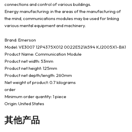
connections and control of various buildings.
Energy manufacturing: in the areas of the manufacturing of
the mind, communications modules may be used for linking
various mental equipment and machinery.
Brand: Emerson
Model: VE3007 12P4375X012 0022E521A594 KJ2005X1-BA1
Product Name: Communication Module
Product net width: 53mm
Product net height: 125mm
Product net depth/length: 260mm
Net weight of product: 0.7 kilograms
order
Minimum order quantity: 1 piece
Origin: United States
其他产品