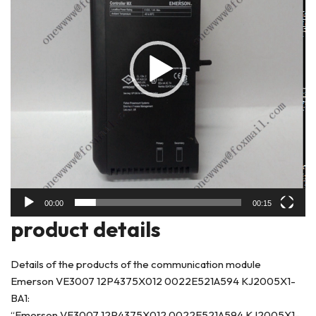
00:00
00:15
product deta
ils
Details of the products of the communication module
Emerson VE3007 12P4375X012 0022E521A594 KJ2005X1-
BA1:
“Emerson VE3007 12P4375X012 0022E521A594 KJ2005X1-