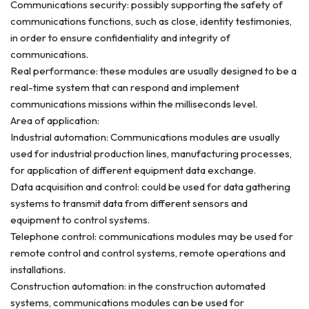
Communications security: possibly supporting the safety of
communications functions, such as close, identity testimonies,
in order to ensure confidentiality and integrity of
communications.
Real performance: these modules are usually designed to be a
real-time system that can respond and implement
communications missions within the milliseconds level.
Area of application:
Industrial automation: Communications modules are usually
used for industrial production lines, manufacturing processes,
for application of different equipment data exchange.
Data acquisition and control: could be used for data gathering
systems to transmit data from different sensors and
equipment to control systems.
Telephone control: communications modules may be used for
remote control and control systems, remote operations and
installations.
Construction automation: in the construction automated
systems, communications modules can be used for