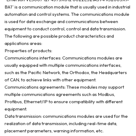
BA1” is a communication module that is usually used in industrial
automation and control systems. The communications module
is used for data exchange and communications between
equipment to conduct control, control and data transmission.
The following are possible product characteristics and
applications areas:
Properties of products:
Communications interfaces: Communications modules are
usually equipped with multiple communications interfaces,
such as the Pacific Network, the Orthodox, the Headquarters
of CAN, to achieve links with other equipment.
Communications agreements: These modules may support
multiple communications agreements such as Modbus,
Profibus, Ethernet/IP to ensure compatibility with different
equipment.
Data transmission: communications modules are used for the
realization of data transmission, including real-time data,
placement parameters, warning information, etc.