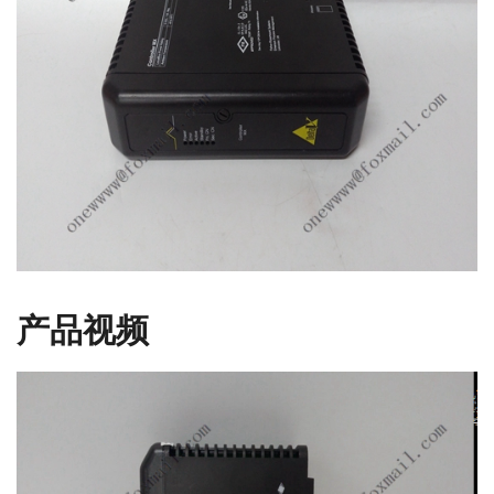
产品视频
视
频
播
放
器