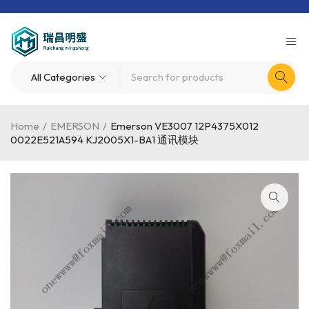
Home
/
EMERSON
/
Emerson VE3007 12P4375X012
0022E521A594 KJ2005X1-BA1 通讯模块