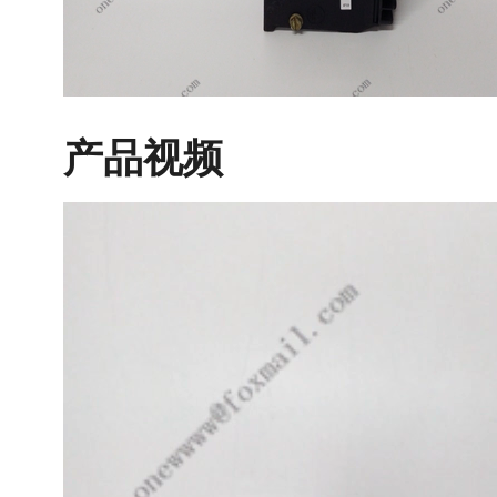
产品视频
视
频
播
放
器