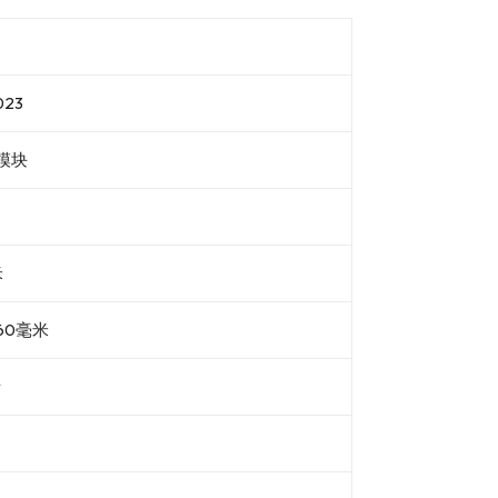
023
模块
米
60毫米
斤