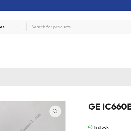
GE IC66
In stock