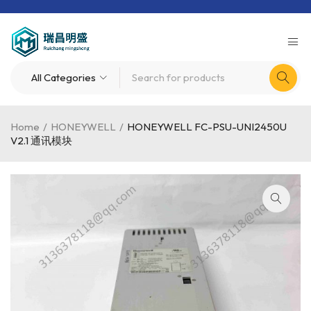
Home
/
HONEYWELL
/
HONEYWELL FC-PSU-UNI2450U
V2.1 通讯模块