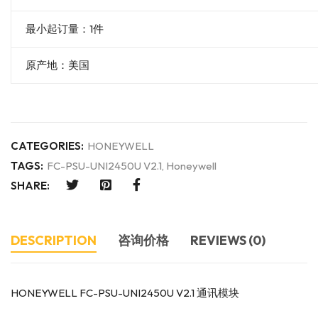
最小起订量：1件
原产地：美国
CATEGORIES:
HONEYWELL
TAGS:
FC-PSU-UNI2450U V2.1
,
Honeywell
SHARE:
DESCRIPTION
咨询价格
REVIEWS (0)
HONEYWELL FC-PSU-UNI2450U V2.1 通讯模块