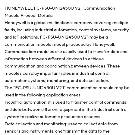
HONEYWELL FC-PSU-UNI2450U V2.1 Communication
Module Product Details:
Honeywell is a global multinational company covering multiple
fields, including industrial automation, control systems, security,
and IoT solutions. FC-PSU-UNI2450U V2.1 may be a
communication module model produced by Honeywell.
Communication modules are usually used to transfer data and
information between different devices to achieve
communication and coordination between devices. These
modules can play important roles in industrial control,
automation systems, monitoring, and data collection.
The “FC-PSU-UNI2450U V2.1” communication module may be
used in the following application areas:
Industrial automation: it is used to transfer control commands
and data between different equipment in the Industrial control
system to realize automatic production process.
Data collection and monitoring: used to collect data from
sensors and instruments, and transmit the data to the