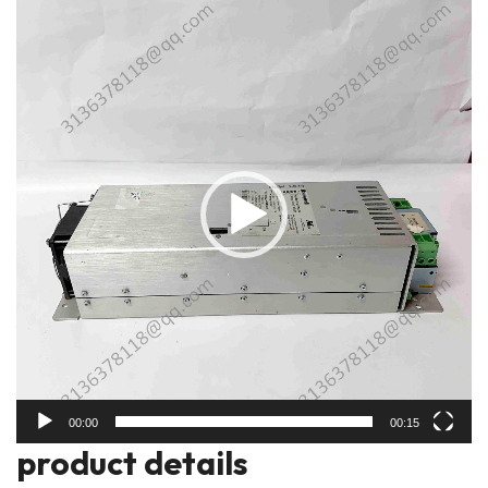
频
播
放
器
00:00
00:15
prod
uct details