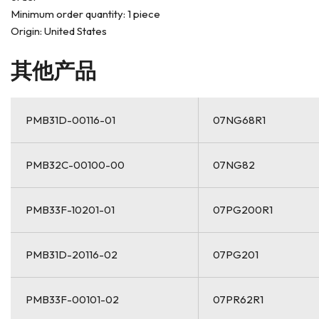
Minimum order quantity: 1 piece
Origin: United States
其他产品
PMB31D-00116-01
07NG68R1
PMB32C-00100-00
07NG82
PMB33F-10201-01
07PG200R1
PMB31D-20116-02
07PG201
PMB33F-00101-02
07PR62R1