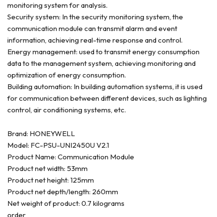
monitoring system for analysis.
Security system: In the security monitoring system, the
communication module can transmit alarm and event
information, achieving real-time response and control.
Energy management: used to transmit energy consumption
data to the management system, achieving monitoring and
optimization of energy consumption.
Building automation: In building automation systems, it is used
for communication between different devices, such as lighting
control, air conditioning systems, etc.
Brand: HONEYWELL
Model: FC-PSU-UNI2450U V2.1
Product Name: Communication Module
Product net width: 53mm
Product net height: 125mm
Product net depth/length: 260mm
Net weight of product: 0.7 kilograms
order