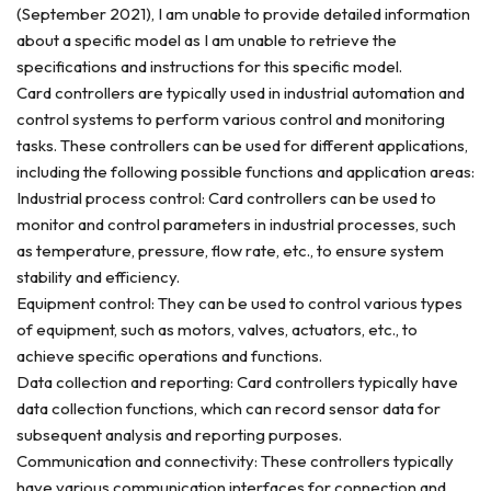
(September 2021), I am unable to provide detailed information
about a specific model as I am unable to retrieve the
specifications and instructions for this specific model.
Card controllers are typically used in industrial automation and
control systems to perform various control and monitoring
tasks. These controllers can be used for different applications,
including the following possible functions and application areas:
Industrial process control: Card controllers can be used to
monitor and control parameters in industrial processes, such
as temperature, pressure, flow rate, etc., to ensure system
stability and efficiency.
Equipment control: They can be used to control various types
of equipment, such as motors, valves, actuators, etc., to
achieve specific operations and functions.
Data collection and reporting: Card controllers typically have
data collection functions, which can record sensor data for
subsequent analysis and reporting purposes.
Communication and connectivity: These controllers typically
have various communication interfaces for connection and