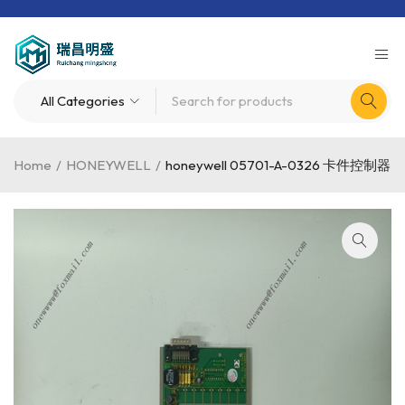
Home
/
HONEYWELL
/
honeywell 05701-A-0326 卡件控制器