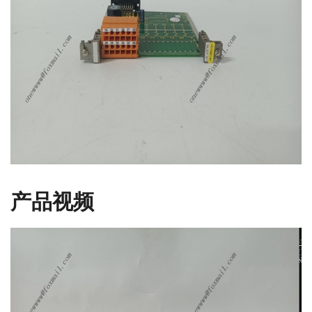
产品视频
视
频
播
放
器