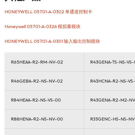
HONEYWELL 05701-A-0302 单通道控制卡
Honeywell 05701-A-0326 模拟量模块
HONEYWELL 05701-A-0301 输入输出控制模块
R65HEAA-R2-RM-NV-02
R43GENA-TS-NS-VS-
R46GEBA-R2-NS-NV-02
R43HCNA-R2-NS-VS
R84HEAA-R2-NS-VS-00
R43GENA-R2-M2-NV
R88HENA-R2-NS-NV-00
R33GENC-HS-NS-NV