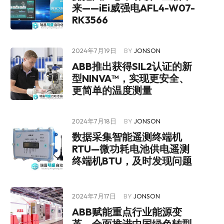
来——iEi威强电AFL4-W07-
RK3566
2024年7月19日
BY
JONSON
ABB推出获得SIL2认证的新
型NINVA™，实现更安全、
更简单的温度测量
2024年7月18日
BY
JONSON
数据采集智能遥测终端机
RTU—微功耗电池供电遥测
终端机BTU，及时发现问题
2024年7月17日
BY
JONSON
ABB赋能重点行业能源变
革，全面推进中国绿色转型