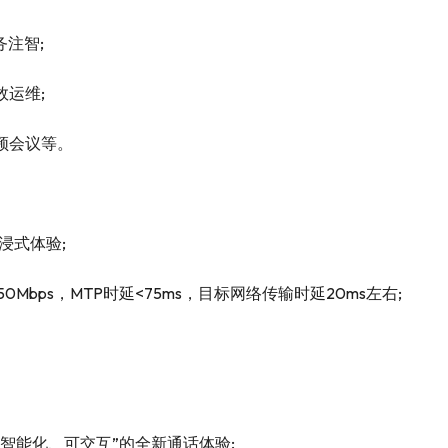
注智;
运维;
频会议等。
浸式体验;
0Mbps，MTP时延<75ms，目标网络传输时延20ms左右;
智能化、可交互”的全新通话体验;