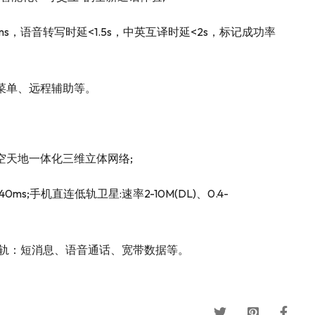
ms，语音转写时延<1.5s，中英互译时延<2s，标记成功率
菜单、远程辅助等。
空天地一体化三维立体网络;
s;手机直连低轨卫星:速率2-10M(DL)、0.4-
低轨：短消息、语音通话、宽带数据等。