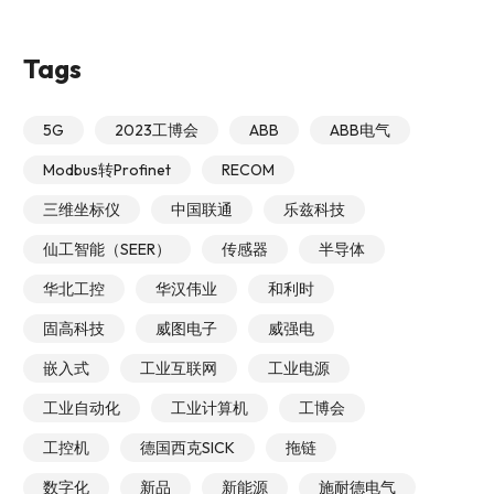
Tags
5G
2023工博会
ABB
ABB电气
Modbus转Profinet
RECOM
三维坐标仪
中国联通
乐兹科技
仙工智能（SEER）
传感器
半导体
华北工控
华汉伟业
和利时
固高科技
威图电子
威强电
嵌入式
工业互联网
工业电源
工业自动化
工业计算机
工博会
工控机
德国西克SICK
拖链
数字化
新品
新能源
施耐德电气